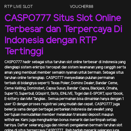
RTP LIVE SLOT
VOUCHER88
CASPO777 Situs Slot Online
Terbesar dan Terpercaya Di
Indonesia dengan RTP
Tertinggi
CASPO777
hadir sebagai situs taruhan slot online terbesar di indonesia yang
dilengkapi sistem enkripsi tercepat dan sistem keamanan yang canggih serta
aman yang membuat member semakin nyaman untuk bermain. Sebagai situs
taruhan online terlengkap.
CASPO777
menyediakan puluhan permainan
terbaik di bidangnya seperti Texas Poker, Domino Dealer, Bandar Ceme,
Ceme Keliling, Dominobet, Capsa Susun, Bandar Capsa, Blackjack, Omaha,
Super10, Superbull, QQspirit, Slots, IDNLIVE, Togel dan E-SPORT, sportbook,
E-lottery dan MM Tangkas.. Semua permainan bisa dimainkan hanya dengan 1
user ID dengan proses registrasi yang mudah dan cepat.
CASPO777
juga
bekerja sama dengan berbagai perbankan indonesia dan ewallet yang
bertujuan memudahkan member melakukan transaksi deposit maupun
withdraw. Kami juga menghadirkan bonus menarik dan berlimpah setiap
harinya. Daftar sekarang juga dan nikmati pengalaman bermain taruhan slot
online di situs terpercaya
CASPO777
,
Raih hadiah menarik sekarang juga.