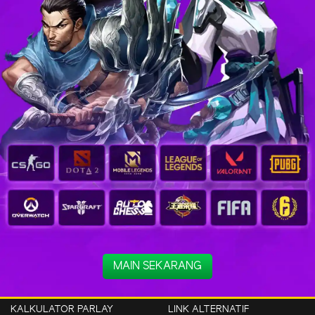
MAIN SEKARANG
KALKULATOR PARLAY
LINK ALTERNATIF