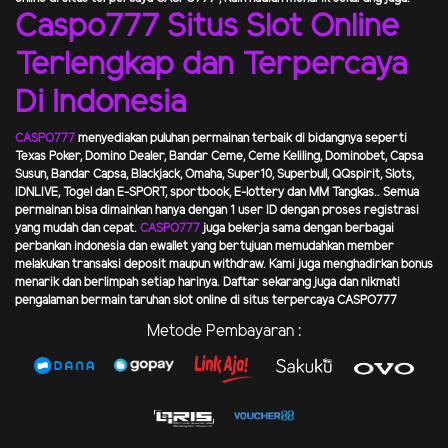
Caspo777 Situs Slot Online
Terlengkap dan Terpercaya
Di Indonesia
CASPO777
menyediakan puluhan permainan terbaik di bidangnya seperti
Texas Poker, Domino Dealer, Bandar Ceme, Ceme Keliling, Dominobet, Capsa
Susun, Bandar Capsa, Blackjack, Omaha, Super10, Superbull, QQspirit, Slots,
IDNLIVE, Togel dan E-SPORT, sportbook, E-lottery dan MM Tangkas.. Semua
permainan bisa dimainkan hanya dengan 1 user ID dengan proses registrasi
yang mudah dan cepat.
CASPO777
juga bekerja sama dengan berbagai
perbankan indonesia dan ewallet yang bertujuan memudahkan member
melakukan transaksi deposit maupun withdraw. Kami juga menghadirkan bonus
menarik dan berlimpah setiap harinya. Daftar sekarang juga dan nikmati
pengalaman bermain taruhan slot online di situs terpercaya
CASPO777
Metode Pembayaran :