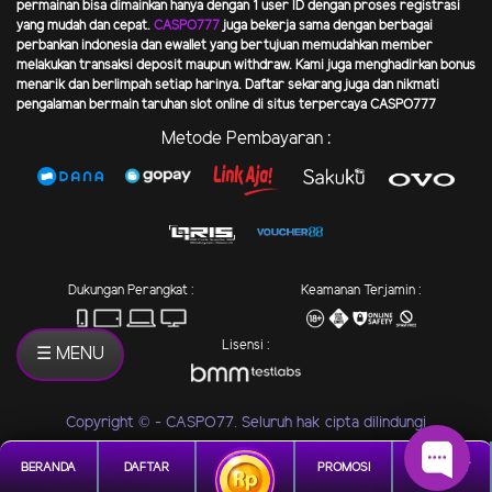
permainan bisa dimainkan hanya dengan 1 user ID dengan proses registrasi
yang mudah dan cepat.
CASPO777
juga bekerja sama dengan berbagai
perbankan indonesia dan ewallet yang bertujuan memudahkan member
melakukan transaksi deposit maupun withdraw. Kami juga menghadirkan bonus
menarik dan berlimpah setiap harinya. Daftar sekarang juga dan nikmati
pengalaman bermain taruhan slot online di situs terpercaya
CASPO777
Metode Pembayaran :
Dukungan Perangkat :
Keamanan Terjamin :
Lisensi :
☰ MENU
Copyright © - CASPO77. Seluruh hak cipta dilindungi
BERANDA
DAFTAR
PROMOSI
LIVE CHAT